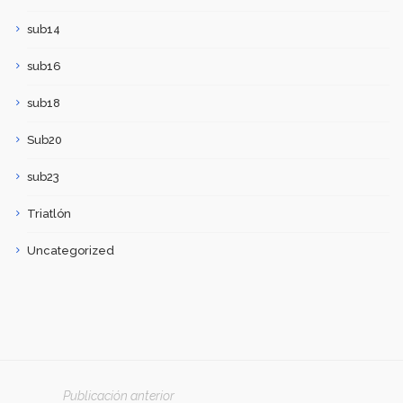
sub14
sub16
sub18
Sub20
sub23
Triatlón
Uncategorized
Publicación anterior