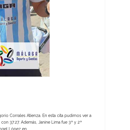
orio Corrales Atienza. En esta cita pudimos ver a
 con 37:27. Además, Janine Lima fue 3ª y 2ª
ngel López en…...