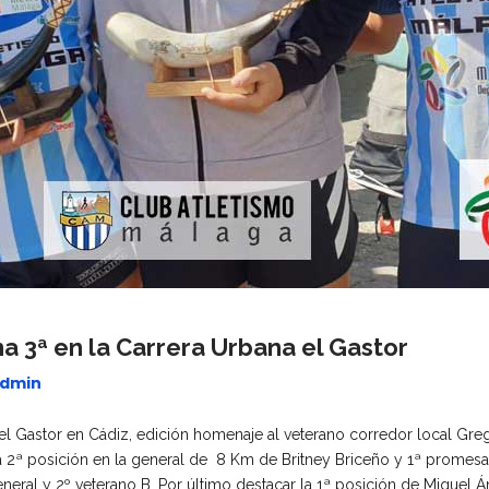
ma 3ª en la Carrera Urbana el Gastor
dmin
 el Gastor en Cádiz, edición homenaje al veterano corredor local Greg
a 2ª posición en la general de 8 Km de Britney Briceño y 1ª promesa
neral y 2º veterano B. Por último destacar la 1ª posición de Miguel Á