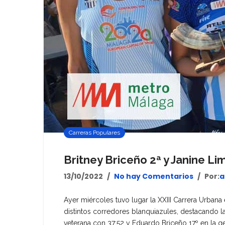
Carreras Populares
Britney Briceño 2ª y Janine Li
13/10/2022
No hay Comentarios
Por:
a
Ayer miércoles tuvo lugar la XXIII Carrera Urbana
distintos corredores blanquiazules, destacando l
veterana con 37:52 y Eduardo Briceño 17º en la ge