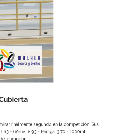
Cubierta
minar finalmente segundo en la competición. Sus
1.63 - 60mv.: 8.93 - Pértiga: 3.70 - 1000ml.:
 del campeón.…...