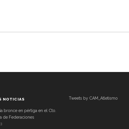
Tweets by CAM_Atletismo
S NOTICIAS
ía bronce en pértiga en el Cto.
a de Federaciones
23