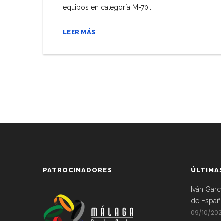
equipos en categoría M-70...
LEER MÁS
PATROCINADORES
ÚLTIMA
Iván Garc
de Españ
09/10/20