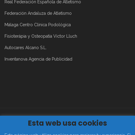
Real Federación Española de Atletismo
Federación Andaluza de Atletismo
Málaga Centro Clínica Podológica
Fisioterápia y Osteopatía Victor Lluch
Autocares Alcano S.L.
Inventanova Agencia de Publicidad
Esta web usa cookies
Aviso Legal
|
Política de Privacidad
|
Política de Cookies
2019©
Club Atletismo Málaga Todos los derechos reservados