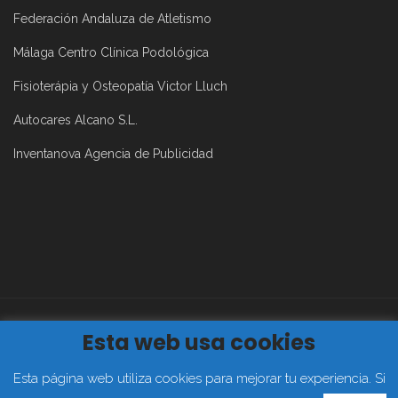
Federación Andaluza de Atletismo
Málaga Centro Clínica Podológica
Fisioterápia y Osteopatía Victor Lluch
Autocares Alcano S.L.
Inventanova Agencia de Publicidad
Esta web usa cookies
Aviso Legal
|
Política de Privacidad
|
Política de Cookies
2019©
Club Atletismo Málaga Todos los derechos reservados
Esta página web utiliza cookies para mejorar tu experiencia. Si
FACEBOOK
TWITTER