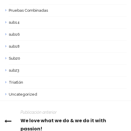
Pruebas Combinadas
sub14
sub16
sub18
Sub20
sub23
Triatlón
Uncategorized
Publicación anterior
We love what we do & we do it with
passion!