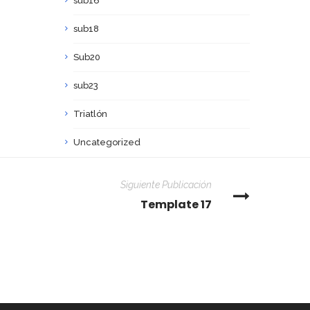
sub16
sub18
Sub20
sub23
Triatlón
Uncategorized
Siguiente Publicación
Template 17