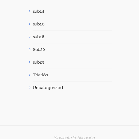
sub14
sub16
sub18
Sub20
sub23
Triatlón
Uncategorized
Siguiente Publicación