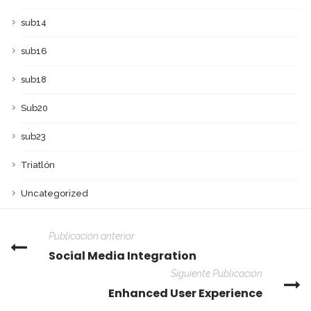
sub14
sub16
sub18
Sub20
sub23
Triatlón
Uncategorized
Publicación anterior
Social Media Integration
Siguiente Publicación
Enhanced User Experience