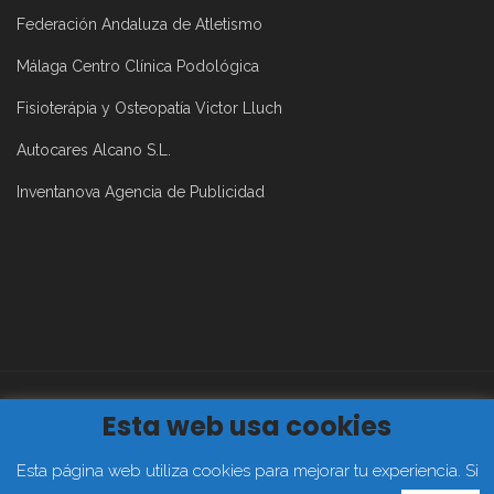
Federación Andaluza de Atletismo
Málaga Centro Clínica Podológica
Fisioterápia y Osteopatía Victor Lluch
Autocares Alcano S.L.
Inventanova Agencia de Publicidad
Esta web usa cookies
Aviso Legal
|
Política de Privacidad
|
Política de Cookies
2019©
Club Atletismo Málaga Todos los derechos reservados
Esta página web utiliza cookies para mejorar tu experiencia. Si
FACEBOOK
TWITTER