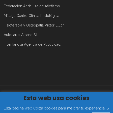
Federación Andaluza de Atletismo
Málaga Centro Clínica Podológica
Fisioterápia y Osteopatía Victor Lluch
Autocares Alcano S.L.
Inventanova Agencia de Publicidad
Esta web usa cookies
Aviso Legal
|
Política de Privacidad
|
Política de Cookies
2019©
Club Atletismo Málaga Todos los derechos reservados
Esta página web utiliza cookies para mejorar tu experiencia. Si
FACEBOOK
TWITTER