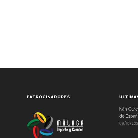
PATROCINADORES
ÚLTIMA
Iván Garc
de Españ
09/10/20