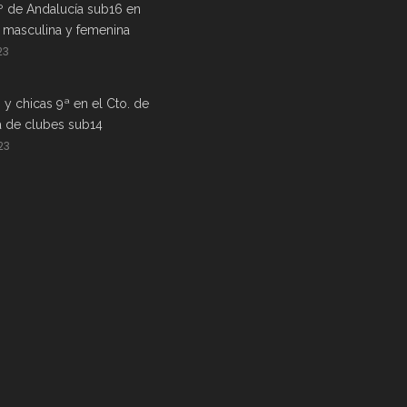
º de Andalucía sub16 en
a masculina y femenina
23
 y chicas 9ª en el Cto. de
a de clubes sub14
23