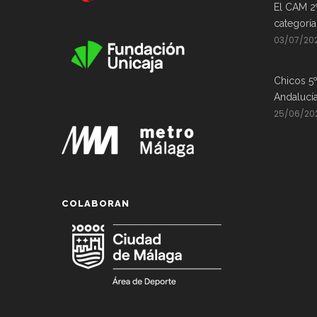
El CAM 2
categorí
03/07/20
Chicos 5º
Andalucí
25/06/20
COLABORAN