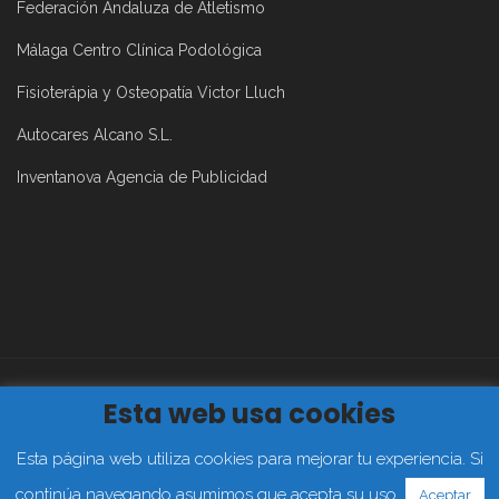
Federación Andaluza de Atletismo
Málaga Centro Clínica Podológica
Fisioterápia y Osteopatía Victor Lluch
Autocares Alcano S.L.
Inventanova Agencia de Publicidad
Esta web usa cookies
Aviso Legal
|
Política de Privacidad
|
Política de Cookies
2019©
Club Atletismo Málaga Todos los derechos reservados
Esta página web utiliza cookies para mejorar tu experiencia. Si
FACEBOOK
TWITTER
continúa navegando asumimos que acepta su uso.
Aceptar