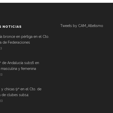
Tweets by CAM_Atletismo
S NOTICIAS
ía bronce en pértiga en el Cto.
a de Federaciones
23
º de Andalucía sub16 en
a masculina y femenina
23
 y chicas 9ª en el Cto. de
a de clubes sub14
23