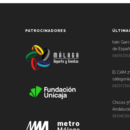
PATROCINADORES
ÚLTIMA
Iván Garc
de Españ
09/10/20
El CAM 2
categorí
03/07/20
Chicos 5º
Andalucí
25/06/20