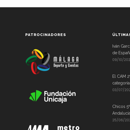
PATROCINADORES
ÚLTIMA
Iván Garc
de Españ
09/10/20
El CAM 2
categorí
03/07/20
Chicos 5º
Andalucí
25/06/20