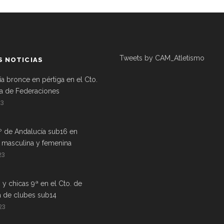
Tweets by CAM_Atletismo
S NOTICIAS
ía bronce en pértiga en el Cto.
a de Federaciones
23
º de Andalucía sub16 en
a masculina y femenina
23
 y chicas 9ª en el Cto. de
a de clubes sub14
23