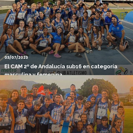
bronce en...
03/07/2023
El CAM 2º de Andalucía sub16 en categoría
masculina y femenina
Nueva jornada para la historia del Club Atletismo Málaga, en esta
ocasión en Jerez de la Frontera (Cádiz) con motivo ...