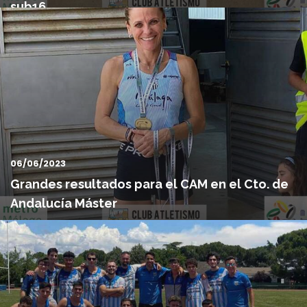
sub16
Grandes resultados en el Campeonato de Andalucía Individual
Sub16 para el Club Atletismo Málaga, logrando nada más y ...
06/06/2023
Grandes resultados para el CAM en el Cto. de
Andalucía Máster
El pasado fin de semana en Estepona pudimos disfrutar del
campeonato de Andalucía Máster, con amplia presencia de
atle...