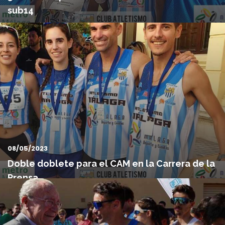
sub14
Este fin de semana el Club Atletismo Málaga ha obtenido
buenos resultados en el Campeonato de Andalucía Sub14
individu...
08/05/2023
Doble doblete para el CAM en la Carrera de la
Prensa
Este fin de semana el Club Atletismo Málaga ha conseguido un
doble doblete en la Carrera de la Prensa de Málaga Capita...