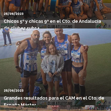
25/06/2023
Chicos 5º y chicas 9ª en el Cto. de Andalucía
de clubes sub14
Este sábado 24 de Junio se celebró en Motril el campeonato de
Andalucía de clubes sub14. Un evento en el que los equi...
25/06/2023
Grandes resultados para el CAM en el Cto. de
España Máster