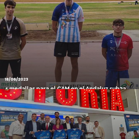
Este fin de semana hemos podido disfrutar del campeonato de
España Máster de Jérez, un evento donde nuestros atletas ...
18/06/2023
4 medallas para el CAM en el Andaluz sub23
Gran participación de nuestros atletas hoy domingo en el
campeonato de Andalucía SUB-23 celebrado en Málaga. El CA...